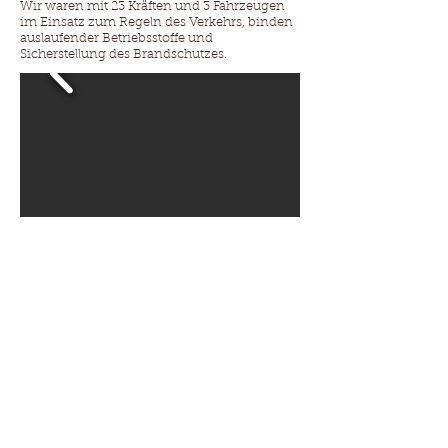
Wir waren mit 23 Kräften und 3 Fahrzeugen
im Einsatz zum Regeln des Verkehrs, binden
auslaufender Betriebsstoffe und
Sicherstellung des Brandschutzes.
04/24
14. April 2024 um 12:03:00
Kontakt