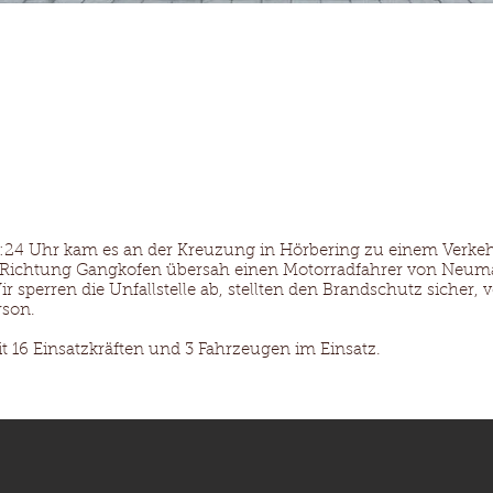
Ausrüstung
Mannschaft
Einsätze
Termine
A
24 Uhr kam es an der Kreuzung in Hörbering zu einem Verkehr
Richtung Gangkofen übersah einen Motorradfahrer von Neumar
sperren die Unfallstelle ab, stellten den Brandschutz sicher, v
rson.
t 16 Einsatzkräften und 3 Fahrzeugen im Einsatz.