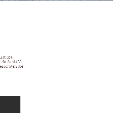
ktuelles
sunfall.
kt Sankt Veit
ersorgten die