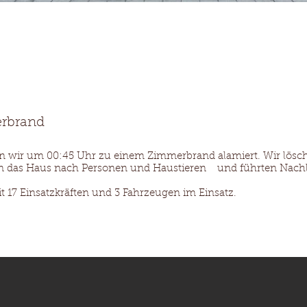
Ausrüstung
Mannschaft
Einsätze
Termine
A
rbrand
 wir um 00:45 Uhr zu einem Zimmerbrand alamiert. Wir lösch
n das Haus nach Personen und Haustieren und führten Nachl
t 17 Einsatzkräften und 3 Fahrzeugen im Einsatz.