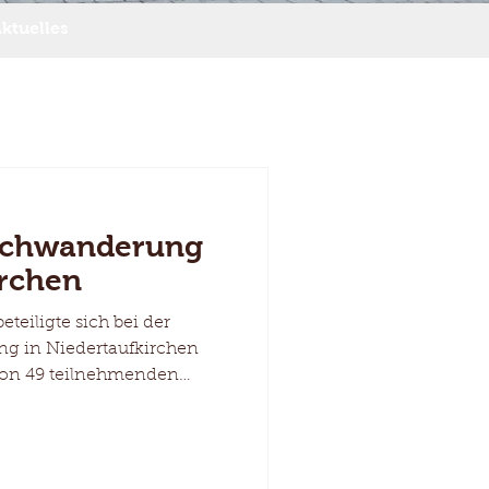
ktuelles
uchwanderung
irchen
eiligte sich bei der
g in Niedertaufkirchen
 von 49 teilnehmenden