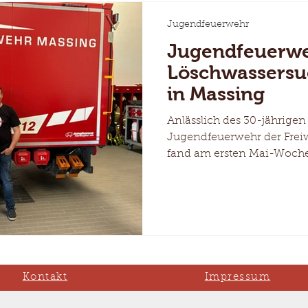
Jugendfeuerwehr
Jugendfeuerwe
Löschwassers
in Massing
Anlässlich des 30-jährigen
Jugendfeuerwehr der Frei
fand am ersten Mai-Woch
Löschwassersuchwanderung
und natürlich war auch u
dabei! Bei bestem Wetter 
Jugendgruppen der umlie
durch den Ort, wo an insg
verschiedenste Aufgaben a
warteten. Neben feuerweh
Kontakt
Impressum
Herausforderungen wie d