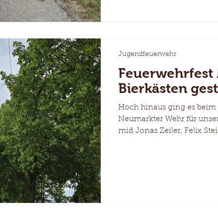
Jugendfeuerwehr
Feuerwehrfest 
Bierkästen gest
Hoch hinaus ging es beim 
Neumarkter Wehr für unse
mid Jonas Zeiler, Felix Ste
stapelte beim Bierkästenw
aufeinander. Respekt für d