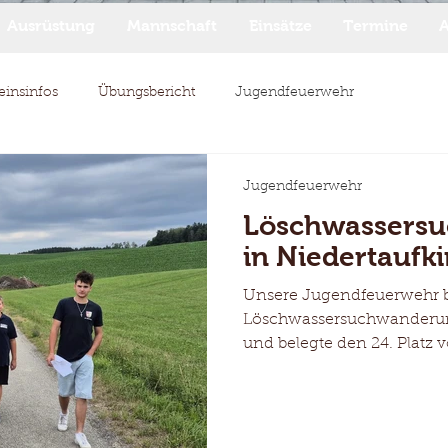
Ausrüstung
Mannschaft
Einsätze
Termine
A
einsinfos
Übungsbericht
Jugendfeuerwehr
Jugendfeuerwehr
Löschwassers
in Niedertaufk
Unsere Jugendfeuerwehr bet
Löschwassersuchwanderun
und belegte den 24. Platz
Mannschaften.