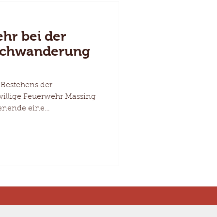
hr bei der
uchwanderung
 Bestehens der
willige Feuerwehr Massing
enende eine
 durch Massing statt –
nsere Jugendfeuerwehr mit
ging es gemeinsam mit den
genden Feuerwehren quer
esamt acht Stationen
uf die Teilnehmer
rtechnischen
em Kuppeln