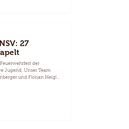
NSV: 27
apelt
Feuerwehrfest der
re Jugend. Unser Team
inberger und Florian Heigl
ettbewerb ganze 27 Kästen
iese super Leistung.